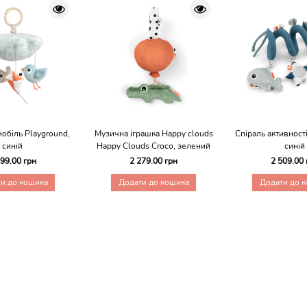
обіль Playground,
Музична іграшка Happy clouds
Спіраль активності
синій
Happy Clouds Croco, зелений
синій
999.00 грн
2 279.00 грн
2 509.00 
и до кошика
Додати до кошика
Додати до 