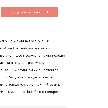
Додати до кошика
lly, це м’який кит Wally, який
 «Over the rainbow»: достатньо
животиком, щоб пролунала ніжна мелодія
ися та заснути. Іграшку зручно
ленальним столиком чи в колясці за
 тіло Wally з милими деталями й
и та торкатися, а компактний розмір
ита-музиканта» із собою в подорожі.