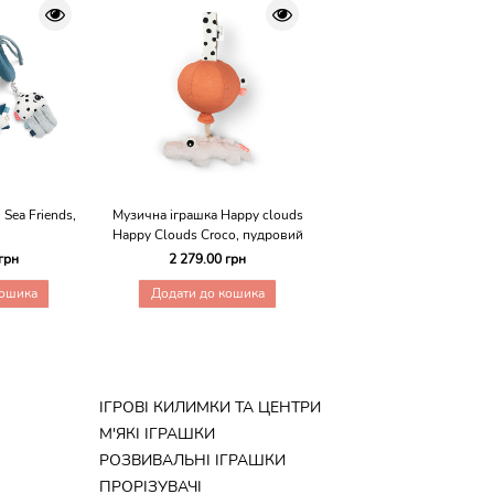
 Sea Friends,
Музична іграшка Happy clouds
Сенсорна іграшка To go 
Happy Clouds Croco, пудровий
синій
грн
2 279.00 грн
1 879.00 грн
кошика
Додати до кошика
Додати до кошика
ІГРОВІ КИЛИМКИ ТА ЦЕНТРИ
М'ЯКІ ІГРАШКИ
РОЗВИВАЛЬНІ ІГРАШКИ
ПРОРІЗУВАЧІ