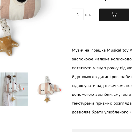
шт.
Музична іграшка Musical toy Wa
заспокоює малюка колисковою
потягнути м’яку зірочку під 
й допомогла дитині розслабит
підвішувати над ліжечком, пе
допомогою застібки, смугасте
текстурами приємно розглядат
дозволяє брати улюбленого «к