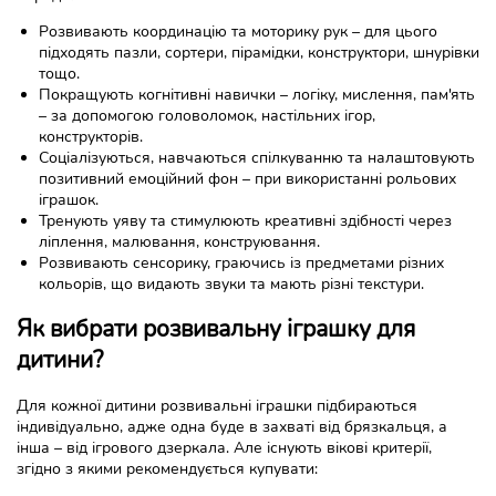
Розвивають координацію та моторику рук – для цього
підходять пазли, сортери, пірамідки, конструктори, шнурівки
тощо.
Покращують когнітивні навички – логіку, мислення, пам'ять
– за допомогою головоломок, настільних ігор,
конструкторів.
Соціалізуються, навчаються спілкуванню та налаштовують
позитивний емоційний фон – при використанні рольових
іграшок.
Тренують уяву та стимулюють креативні здібності через
ліплення, малювання, конструювання.
Розвивають сенсорику, граючись із предметами різних
кольорів, що видають звуки та мають різні текстури.
Як вибрати розвивальну іграшку для
дитини?
Для кожної дитини розвивальні іграшки підбираються
індивідуально, адже одна буде в захваті від брязкальця, а
інша – від ігрового дзеркала. Але існують вікові критерії,
згідно з якими рекомендується купувати: