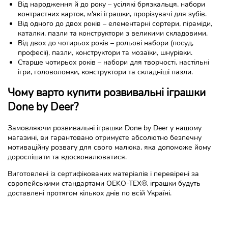
Від народження й до року – усілякі брязкальця, набори
контрастних карток, м'які іграшки, прорізувачі для зубів.
Від одного до двох років – елементарні сортери, піраміди,
каталки, пазли та конструктори з великими складовими.
Від двох до чотирьох років – рольові набори (посуд,
професії), пазли, конструктори та мозаїки, шнурівки.
Старше чотирьох років – набори для творчості, настільні
ігри, головоломки, конструктори та складніші пазли.
Чому варто купити розвивальні іграшки
Done by Deer?
Замовляючи розвивальні іграшки Done by Deer у нашому
магазині, ви гарантовано отримуєте абсолютно безпечну
мотиваційну розвагу для свого малюка, яка допоможе йому
дорослішати та вдосконалюватися.
Виготовлені із сертифікованих матеріалів і перевірені за
європейськими стандартами OEKO-TEX®, іграшки будуть
доставлені протягом кількох днів по всій Україні.