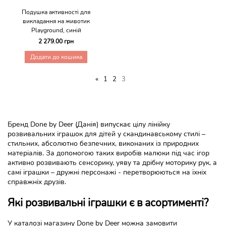
Подушка активності для
викладання на животик
Playground, синій
2 279.00 грн
Додати до кошика
«
1
2
3
Бренд Done by Deer (Данія) випускає цілу лінійку
розвивальних іграшок для дітей у скандинавському стилі –
стильних, абсолютно безпечних, виконаних із природних
матеріалів. За допомогою таких виробів малюки під час ігор
активно розвивають сенсорику, уяву та дрібну моторику рук, а
самі іграшки – дружні персонажі - перетворюються на їхніх
справжніх друзів.
Які розвивальні іграшки є в асортименті?
У каталозі магазину Done by Deer можна замовити