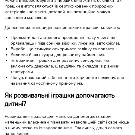
можна використовувати з перших днів життя, оскільки такі
іграшки виготовляються із сертифікованих природних
матеріалів і не мають деталей, які потенційно можуть
зашкодити малюкові.
До основних різновидів розвивальних іграшок належать:
Предмети для активного проведення часу у вигляді
брязкалець і підвісок (на візочки, ліжечка, автокрісла).
Вироби, що стимулюють тримати голівку та повзати.
Килимки й аксесуари для розвитку найменших.
Інтерактивні іграшки для розвитку сенсорики, які
включають дзеркала, шаруділки та складові з різними
текстурами.
Посуд, виконаний із безпечного харчового силікону, для
навчання самостійному прийому їжі.
Як розвивальні іграшки допомагають
дитині?
Розвивальні іграшки для малюків допомагають своїм
маленьким власникам пізнавати навколишній світ і своє місце
в ньому легко та із задоволенням. Граючись, діти з самого
народження: