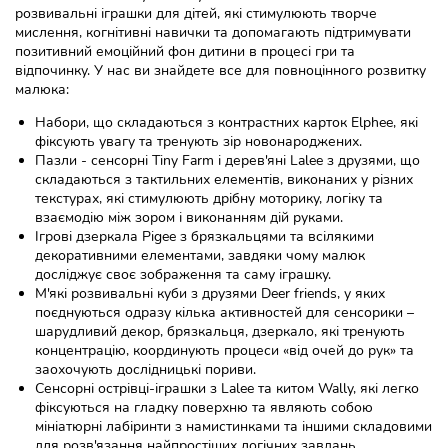
розвивальні іграшки для дітей, які стимулюють творче
мислення, когнітивні навички та допомагають підтримувати
позитивний емоційний фон дитини в процесі гри та
відпочинку. У нас ви знайдете все для повноцінного розвитку
малюка:
Набори, що складаються з контрастних карток Elphee, які
фіксують увагу та тренують зір новонароджених.
Пазли - сенсорні Tiny Farm і дерев'яні Lalee з друзями, що
складаються з тактильних елементів, виконаних у різних
текстурах, які стимулюють дрібну моторику, логіку та
взаємодію між зором і виконанням дій руками.
Ігрові дзеркала Pigee з брязкальцями та всілякими
декоративними елементами, завдяки чому малюк
досліджує своє зображення та саму іграшку.
М'які розвивальні куби з друзями Deer friends, у яких
поєднуються одразу кілька активностей для сенсорики –
шарудливий декор, брязкальця, дзеркало, які тренують
концентрацію, координують процеси «від очей до рук» та
заохочують дослідницькі пориви.
Сенсорні острівці-іграшки з Lalee та китом Wally, які легко
фіксуються на гладку поверхню та являють собою
мініатюрні лабіринти з намистинками та іншими складовими
для розв'язання найпростіших логічних завдань.