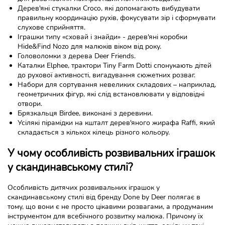
Дерев'яні стукалки Croco, які допомагають вибудувати
правильну координацію рухів, фокусувати зір і сформувати
слухове сприйняття.
Іграшки типу «сховай і знайди» - дерев'яні коробки
Hide&Find Nozo для малюків віком від року.
Головоломки з дерева Deer Friends.
Каталки Elphee, трактори Tiny Farm Dotti спонукають дітей
до рухової активності, вигадування сюжетних розваг.
Набори для сортування невеликих складових – наприклад,
геометричних фігур, які слід встановлювати у відповідні
отвори.
Брязкальця Birdee, виконані з деревини.
Усілякі пірамідки на кшталт дерев'яного жирафа Raffi, який
складається з кількох кілець різного кольору.
У чому особливість розвивальних іграшок
у скандинавському стилі?
Особливість дитячих розвивальних іграшок у
скандинавському стилі від бренду Done by Deer полягає в
тому, що вони є не просто цікавими розвагами, а продуманим
інструментом для всебічного розвитку малюка. Причому їх