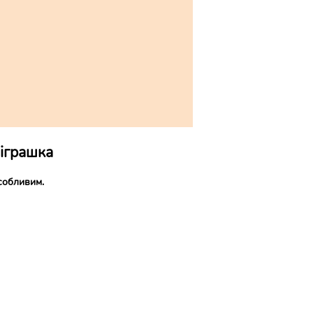
 іграшка
собливим.