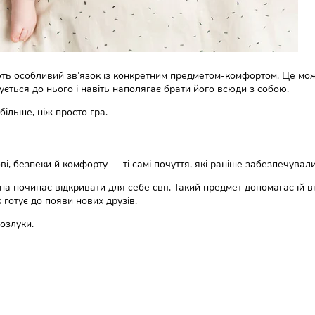
ють особливий зв’язок із конкретним предметом-комфортом. Це мо
ується до нього і навіть наполягає брати його всюди з собою.
ільше, ніж просто гра.
ві, безпеки й комфорту — ті самі почуття, які раніше забезпечувал
на починає відкривати для себе світ. Такий предмет допомагає їй ві
ж готує до появи нових друзів.
озлуки.