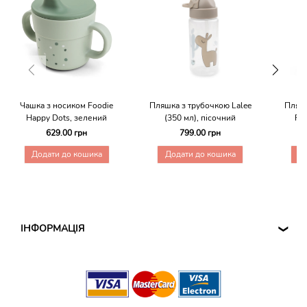
Чашка з носиком Foodie
Пляшка з трубочкою Lalee
Пляшк
Happy Dots, зелений
(350 мл), пісочний
Far
629.00 грн
799.00 грн
Додати до кошика
Додати до кошика
Д
ІНФОРМАЦІЯ
❮
ДОГОВІР ОФЕРТИ
CПОСОБИ ДОСТАВКИ ТА ОПЛАТИ