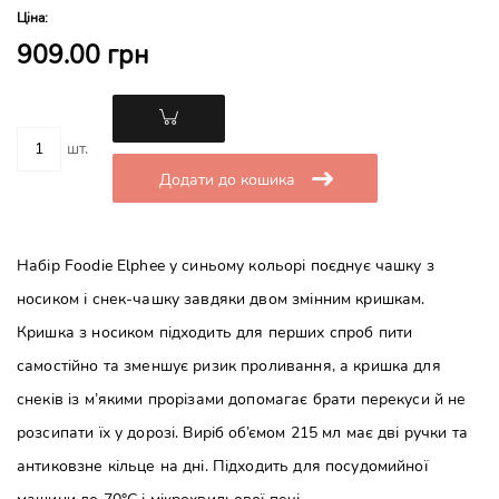
Ціна:
909.00 грн
шт.
Додати до кошика
Набір Foodie Elphee у синьому кольорі поєднує чашку з
носиком і снек-чашку завдяки двом змінним кришкам.
Кришка з носиком підходить для перших спроб пити
самостійно та зменшує ризик проливання, а кришка для
снеків із м’якими прорізами допомагає брати перекуси й не
розсипати їх у дорозі. Виріб об’ємом 215 мл має дві ручки та
антиковзне кільце на дні. Підходить для посудомийної