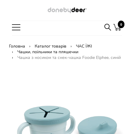
0
0
Головна
Каталог товарів
ЧАС ЇЖІ
Чашки, поїльники та пляшечки
Чашка з носиком та снек-чашка Foodie Elphee, синій