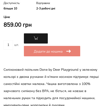
Доступність:
Відправка:
більше 10
2-3 робочі дні
Ціна:
859.00 грн
шт.
Додати до кошика
Силіконовий поїльник Done by Deer Playground у зеленому
кольорі з двома ручками й м’яким носиком підтримує перші
самостійні ковтки малюка. Чашка виготовлена з 100%
харчового силікону без BPA, не б’ється, не ковзає в
маленьких руках та підходить для посудомийної машини,
мікрохвильовки, морозилки й духовки.