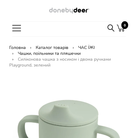
0
0
Головна
Каталог товарів
ЧАС ЇЖІ
Чашки, поїльники та пляшечки
Силіконова чашка з носиком і двома ручками
Playground, зелений