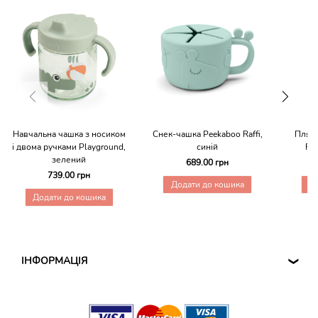
Навчальна чашка з носиком
Снек-чашка Peekaboo Raffi,
Пляшк
і двома ручками Playground,
синій
Far
зелений
689.00 грн
739.00 грн
Додати до кошика
Д
Додати до кошика
ІНФОРМАЦІЯ
❮
ДОГОВІР ОФЕРТИ