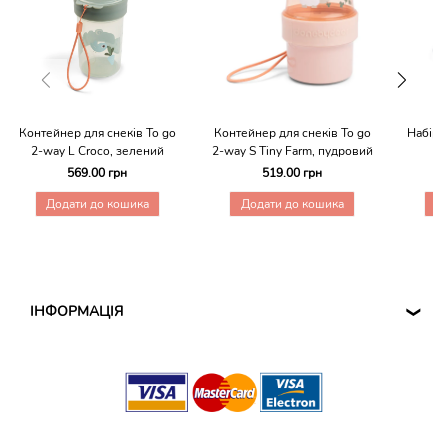
Контейнер для снеків To go
Контейнер для снеків To go
Набір 
2-way L Croco, зелений
2-way S Tiny Farm, пудровий
569.00 грн
519.00 грн
Додати до кошика
Додати до кошика
Д
ІНФОРМАЦІЯ
❮
ДОГОВІР ОФЕРТИ
CПОСОБИ ДОСТАВКИ ТА ОПЛАТИ