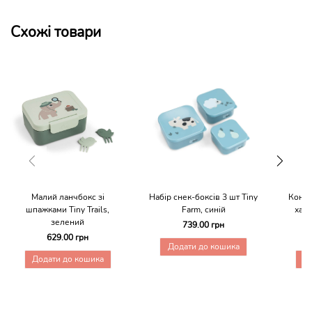
Схожі товари
Малий ланчбокс зі
Набір снек-боксів 3 шт Tiny
Конте
шпажками Tiny Trails,
Farm, синій
харч
зелений
739.00 грн
629.00 грн
Додати до кошика
Додати до кошика
Д