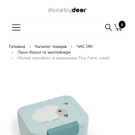
0
0
Головна
Каталог товарів
ЧАС ЇЖІ
Ланч-бокси та контейнери
Малий ланчбокс зі шпажками Tiny Farm, синій