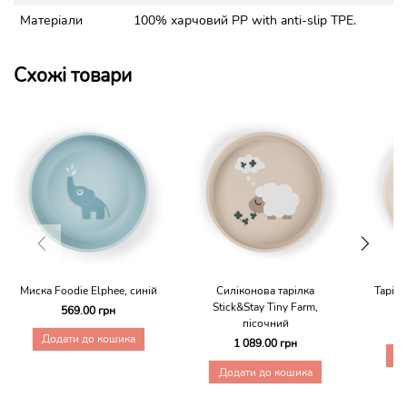
Матеріали
100% харчовий PP with anti-slip TPE.
Схожі товари
Миска Foodie Elphee, синій
Тарілк
Силіконова тарілка
Stick&Stay Tiny Farm,
569.00 грн
пісочний
Додати до кошика
1 089.00 грн
Д
Додати до кошика