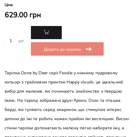
Ціна:
629.00 грн
шт.
Додати до кошика
Тарілка Done by Deer серії Foodie у ніжному пудровому
кольорі з грайливим принтом Happy clouds, це ідеальний
вибір для малюків, які починають знайомство з твердою
їжею. На тарілці зображені друзі Кроко, Оззо та пташка
Берді, які гуляють серед хмаринок, що стимулює інтерес
дитини до їжі та робить кожен прийом їжі веселішим. Високі
стінки тарілки допомагають малюку легко набирати їжу, а