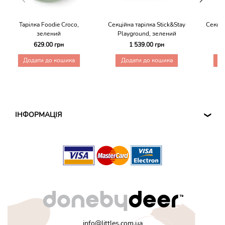
Тарілка Foodie Croco,
Секційна тарілка Stick&Stay
Секцій
зелений
Playground, зелений
P
629.00 грн
1 539.00 грн
Додати до кошика
Додати до кошика
Д
ІНФОРМАЦІЯ
❮
ДОГОВІР ОФЕРТИ
CПОСОБИ ДОСТАВКИ ТА ОПЛАТИ
ПОЛІТИКА КОНФІДЕНЦІЙНОСТІ
ОБМІН АБО ПОВЕРНЕННЯ ТОВАРУ
info@littles.com.ua