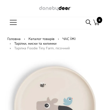
0
0
Головна
Каталог товарів
ЧАС ЇЖІ
Тарілки, миски та килимки
Тарілка Foodie Tiny Farm, пісочний