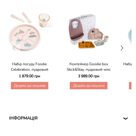
Набір посуду Foodie
Контейнер Goodie box
Набір п
Celebration, пудровий
Stick&Stay, пудровий-мікс
1 879.00 грн
3 989.00 грн
Додати до кошика
Додати до кошика
Д
ІНФОРМАЦІЯ
❮
ДОГОВІР ОФЕРТИ