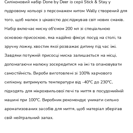
Силіконовий набір Done by Deer із серії Stick & Stay у
пудровому кольорі з персонажем китом Wally створений для
того, щоб малюк з цікавістю досліджував світ нових смаків.
Набір включає миску об'ємом 200 мл зі спеціальною
основою-присоскою, яка надійно фіксує посуд на столі, та
зручну ложку, хвостик якої розважає дитину під час їжі.
Завдяки потужній присосці миска залишається на місці,
допомагаючи малюку зосередитися на їжі та опановувати
самостійність. Вироби виготовлені зі 100% харчового
силікону, витримують температури від -40°C до 230°C,
підходять для мікрохвильової печі та миття в посудомийній
машині при 100°C. Виробник рекомендує уникати сильно
ароматизованих засобів для миття, щоб матеріал зберігав
свій нейтральний запах.