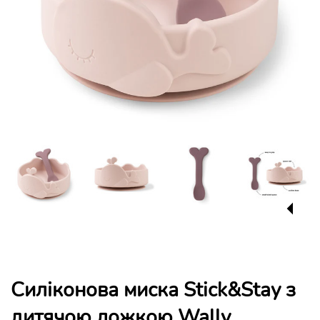
Силіконова миска Stick&Stay з
дитячою ложкою Wally,