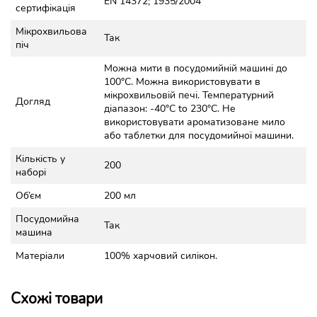
EN 14372; 1935/2004
сертифікація
Мікрохвильова
Так
піч
Можна мити в посудомийній машині до
100°C. Можна використовувати в
мікрохвильовій печі. Температурний
Догляд
діапазон: -40°C to 230°C. Не
використовувати ароматизоване мило
або таблетки для посудомийної машини.
Кількість у
200
наборі
Об’єм
200 мл
Посудомийна
Так
машина
Матеріали
100% харчовий силікон.
Схожі товари