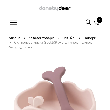
0
0
Головна
Каталог товарів
ЧАС ЇЖІ
Набори
Силіконова миска Stick&Stay з дитячою ложкою
Wally, пудровий