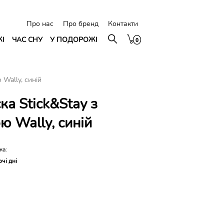
Про нас
Про бренд
Контакти
ЖІ
ЧАС СНУ
У ПОДОРОЖІ
0
0
Wally, синій
ка Stick&Stay з
 Wally, синій
ка:
очі дні