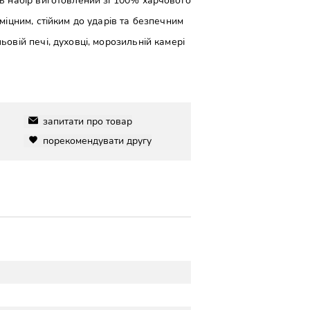
ь набір виготовлений зі 100% харчового
міцним, стійким до ударів та безпечним
овій печі, духовці, морозильній камері
запитати про товар
порекомендувати другу