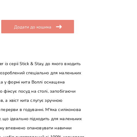
Додати до кошика
 із серії Stick & Stay, до якого входить
 розроблений спеціально для маленьких
лка у формі кита Воллі оснащена
о фіксує посуд на столі, запобігаючи
, а хвіст кита слугує зручною
 перерви в годуванні. М'яка силіконова
, що ідеально підходить для маленьких
ку впевнено опановувати навички