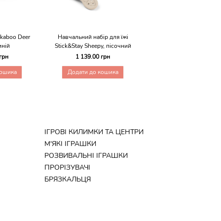
ekaboo Deer
Навчальний набір для їжі
Навчальний набір для 
иній
Stick&Stay Sheepy, пісочний
Stick&Stay Sheepy, пуд
грн
1 139.00 грн
1 139.00 грн
кошика
Додати до кошика
Додати до кошика
ІГРОВІ КИЛИМКИ ТА ЦЕНТРИ
М'ЯКІ ІГРАШКИ
РОЗВИВАЛЬНІ ІГРАШКИ
ПРОРІЗУВАЧІ
БРЯЗКАЛЬЦЯ