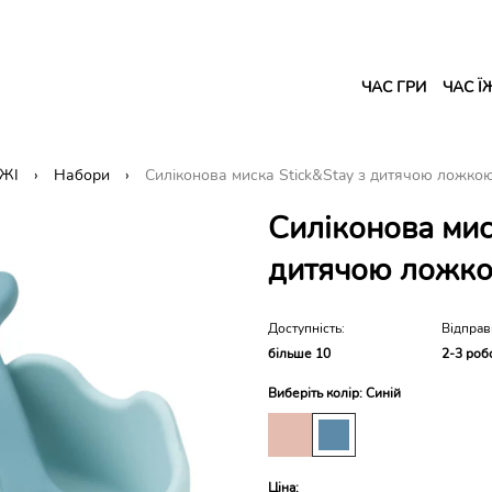
ЧАС ГРИ
ЧАС Ї
ЇЖІ
Набори
Силіконова миска Stick&Stay з дитячою ложкою 
Силіконова мис
дитячою ложкою
Доступність:
Відправ
більше 10
2-3 роб
Виберіть колір: Синій
Ціна: