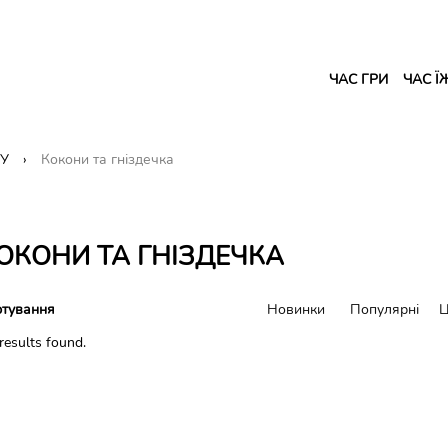
ЧАС ГРИ
ЧАС Ї
НУ
Кокони та гніздечка
ОКОНИ ТА ГНІЗДЕЧКА
тування
Новинки
Популярні
Ц
results found.