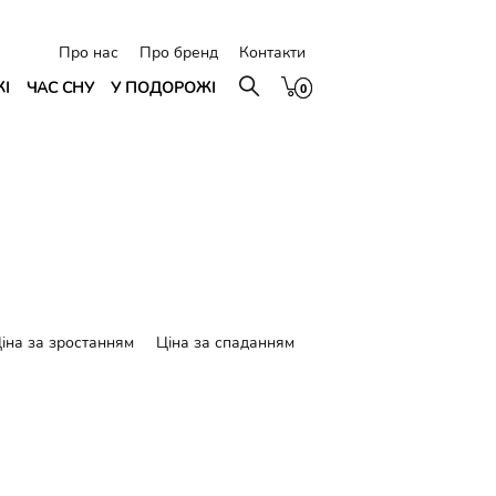
Про нас
Про бренд
Контакти
ЖІ
ЧАС СНУ
У ПОДОРОЖІ
0
0
іна за зростанням
Ціна за спаданням