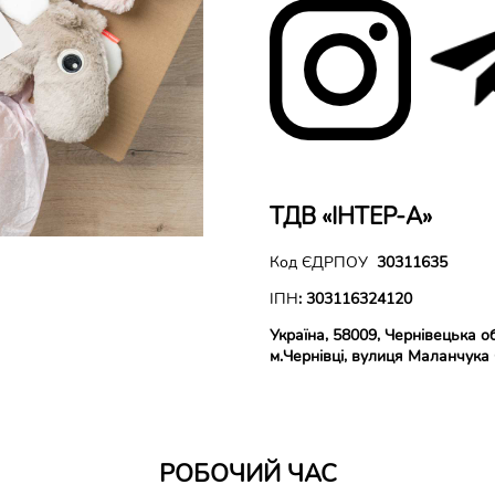
ТДВ «ІНТЕР-А»
Код ЄДРПОУ
30311635
ІПН
:
303116324120
Україна, 58009, Чернівецька о
м.Чернівці,
вулиця Маланчука
РОБОЧИЙ ЧАС