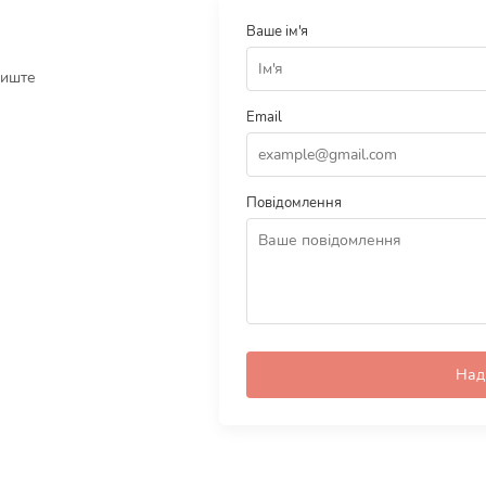
Ваше ім'я
лиште
Email
Повідомлення
Над