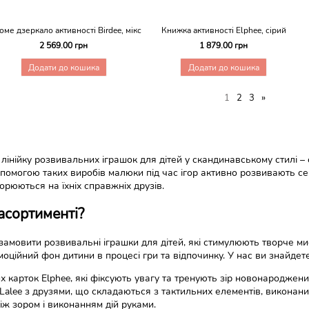
оме дзеркало активності Birdee, мікс
Книжка активності Elphee, сірий
2 569.00 грн
1 879.00 грн
Додати до кошика
Додати до кошика
»
1
2
3
 лінійку розвивальних іграшок для дітей у скандинавському стилі 
опомогою таких виробів малюки під час ігор активно розвивають сен
орюються на їхніх справжніх друзів.
 асортименті?
замовити розвивальні іграшки для дітей, які стимулюють творче ми
ційний фон дитини в процесі гри та відпочинку. У нас ви знайдет
 карток Elphee, які фіксують увагу та тренують зір новонароджени
і Lalee з друзями, що складаються з тактильних елементів, виконани
між зором і виконанням дій руками.