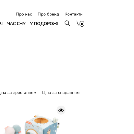
Про нас
Про бренд
Контакти
ЖІ
ЧАС СНУ
У ПОДОРОЖІ
0
0
іна за зростанням
Ціна за спаданням