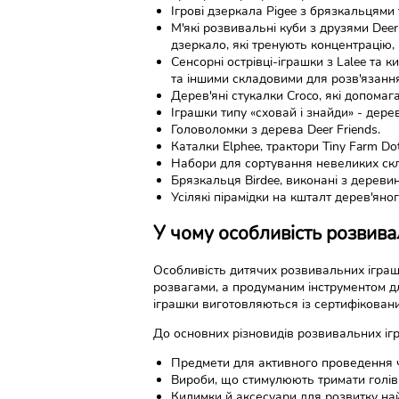
Ігрові дзеркала Pigee з брязкальцями
М'які розвивальні куби з друзями Dee
дзеркало, які тренують концентрацію,
Сенсорні острівці-іграшки з Lalee та 
та іншими складовими для розв'язання
Дерев'яні стукалки Croco, які допома
Іграшки типу «сховай і знайди» - дере
Головоломки з дерева Deer Friends.
Каталки Elphee, трактори Tiny Farm Do
Набори для сортування невеликих скла
Брязкальця Birdee, виконані з деревин
Усілякі пірамідки на кшталт дерев'яног
У чому особливість розвив
Особливість дитячих розвивальних іграшо
розвагами, а продуманим інструментом дл
іграшки виготовляються із сертифіковани
До основних різновидів розвивальних іг
Предмети для активного проведення час
Вироби, що стимулюють тримати голівк
Килимки й аксесуари для розвитку на