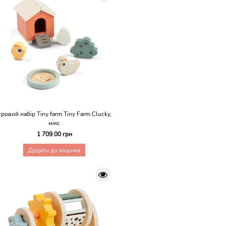
гровий набір Tiny farm Tiny Farm Clucky,
мікс
1 709.00 грн
Додати до кошика