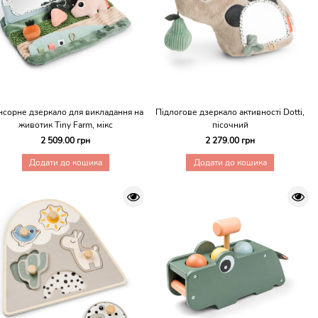
нсорне дзеркало для викладання на
Підлогове дзеркало активності Dotti,
животик Tiny Farm, мікс
пісочний
2 509.00 грн
2 279.00 грн
Додати до кошика
Додати до кошика