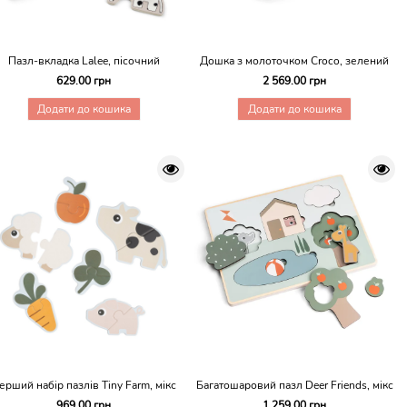
Пазл-вкладка Lalee, пісочний
Дошка з молоточком Croco, зелений
629.00 грн
2 569.00 грн
Додати до кошика
Додати до кошика
ерший набір пазлів Tiny Farm, мікс
Багатошаровий пазл Deer Friends, мікс
969.00 грн
1 259.00 грн