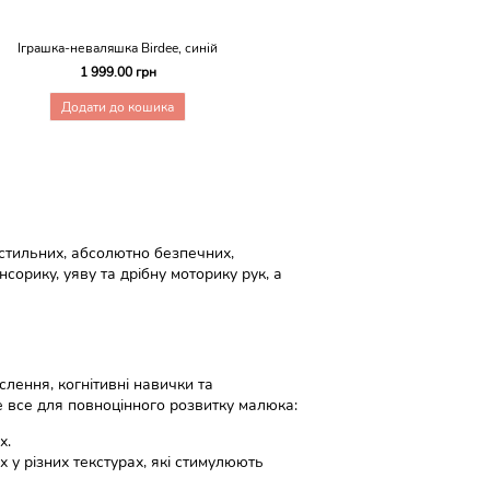
Іграшка-неваляшка Birdee, синій
1 999.00 грн
Додати до кошика
– стильних, абсолютно безпечних,
сорику, уяву та дрібну моторику рук, а
слення, когнітивні навички та
е все для повноцінного розвитку малюка:
х.
х у різних текстурах, які стимулюють