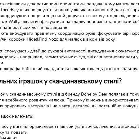
 та всілякими декоративними елементами, завдяки чому малюк досл
r friends, у яких поєднуються одразу кілька активностей для сенсо
 координують процеси «від очей до рук» та заохочують дослідницьк
китом Wally, які легко фіксуються на гладку поверхню та являють с
 найпростіших логічних завдань.
гають вибудувати правильну координацію рухів, фокусувати зір і с
в'яні коробки Hide&Find Nozo для малюків віком від року.
tti спонукають дітей до рухової активності, вигадування сюжетних р
дових – наприклад, геометричних фігур, які слід встановлювати у 
и.
о жирафа Raffi, який складається з кількох кілець різного кольору.
альних іграшок у скандинавському стилі?
к у скандинавському стилі від бренду Done by Deer полягає в тому
я всебічного розвитку малюка. Причому їх можна використовувати 
х природних матеріалів і не мають деталей, які потенційно можуть
рашок належать:
у у вигляді брязкалець і підвісок (на візочки, ліжечка, автокрісла
у та повзати.
йменших.