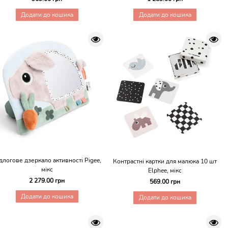
Додати до кошика
Додати до кошика
длогове дзеркало активності Pigee,
Контрастні картки для малюка 10 шт
мікс
Elphee, мікс
2 279.00 грн
569.00 грн
Додати до кошика
Додати до кошика