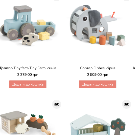
Трактор Tiny farm Tiny Farm, синій
Сортер Elphee, сірий
І
2 279.00 грн
2 509.00 грн
Додати до кошика
Додати до кошика