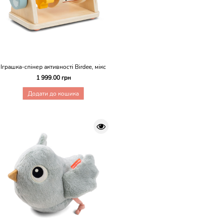
Іграшка-спінер активності Birdee, мікс
1 999.00 грн
Додати до кошика