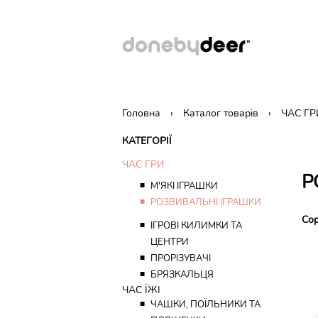
Головна
Каталог товарів
ЧАС ГР
КАТЕГОРІЇ
ЧАС ГРИ
Р
■
М'ЯКІ ІГРАШКИ
■
РОЗВИВАЛЬНІ ІГРАШКИ
Сор
■
ІГРОВІ КИЛИМКИ ТА
ЦЕНТРИ
■
ПРОРІЗУВАЧІ
■
БРЯЗКАЛЬЦЯ
ЧАС ЇЖІ
■
ЧАШКИ, ПОЇЛЬНИКИ ТА