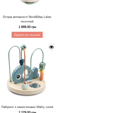
Острів активності Stick&Stay Lalee,
пісочний
1 999.00 грн
Додати до кошика
Лабіринт з намистинами Wally, синій
2 279.00 грн