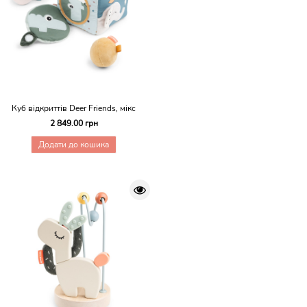
Куб відкриттів Deer Friends, мікс
2 849.00 грн
Додати до кошика