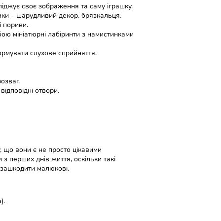
іджує своє зображення та саму іграшку.
рики – шарудливий декор, брязкальця,
і пориви.
обою мініатюрні лабіринти з намистинками
формувати слухове сприйняття.
озваг.
відповідні отвори.
, що вони є не просто цікавими
з перших днів життя, оскільки такі
 зашкодити малюкові.
).